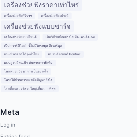
เครื่องช่วยฟังราคาเท่าไหร่
เครื่องช่วยฟังศิริราช
เครื่องช่วยฟังอย่างดี
เครื่องช่วยฟังแบบชาร์จ
เครื่องช่วยฟังแบบไหนดี
เปิดวิธีรับมืออย่างไรเมื่อแฟนติดเกม
เป๊ป กวาร์ดิโอล่า ชี้ไม่มีใครหยุด ลิเวอร์พูล
แนะนำตลาดโต้รุ่งทั่วไทย
แบรนด์รถยนต์ Pontiac
แมนยู เปลี่ยนเป้า หันทาบดาวยิงทีม
โดนหนอนบุ้ง อาการเป็นอย่างไร
โพรงใต้บ้านควรจะขจัดปัญหายังไง
โรคที่เกมเมอร์ส่วนใหญ่เสี่ยงมากที่สุด
Meta
Log in
Entries feed