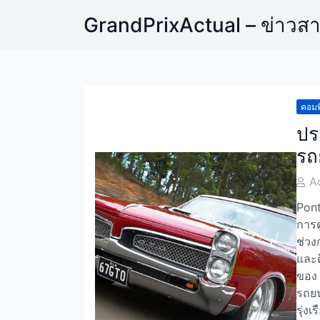
Skip
GrandPrixActual – ข่าวส
to
content
คอมพ
ปร
รถ
Post
A
Auth
Pont
การด
ช่วง
และด
ของ
รถยน
รุ่ง