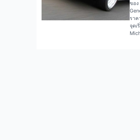
ของ 
Gene
ราค
จุดเ
Mic