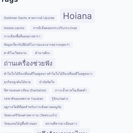
Hoiana
Goldman Sachs คาดการณ์ Upside
hoiana casino
การมีเลือดออกกระปริบกระปรอย
การเลือกซื้อที่นอนยางพารา
ข้อมูลเกี่ยวกับอียิปต์โบราณและอารยธรรมยุคเก่า
คาสิโนเวียดนาม
ตำนานผีกะ
ถ่านเครื่องช่วยฟัง
ทำไมใบไม้ถึงเปลี่ยนสีในฤดูหนาวทำไมใบไม้ถึงเปลี่ยนสีในฤดูหนาว
ธุรกิจปลูกต้นไม้ขาย
บำบัดจิตใจ
ปีศาจแดนทาเลียน (Dantalion)
ภาวะน้ำตาลในเลือดต่ำ
รสชาติของเทศกาล Yucatan
รู้จักแก่นฝาง
ฤดูกาลใดดีที่สุดสำหรับการเดินทางผจญภัย
วัดพระศรีรัตนศาสดาราม (วัดพระแก้ว)
วัสดุแทนไม้ปูพื้นข้างนอก
สถานที่หากมาเยือนลาว