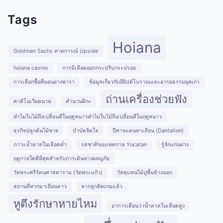
Tags
Hoiana
Goldman Sachs คาดการณ์ Upside
hoiana casino
การมีเลือดออกกระปริบกระปรอย
การเลือกซื้อที่นอนยางพารา
ข้อมูลเกี่ยวกับอียิปต์โบราณและอารยธรรมยุคเก่า
ถ่านเครื่องช่วยฟัง
คาสิโนเวียดนาม
ตำนานผีกะ
ทำไมใบไม้ถึงเปลี่ยนสีในฤดูหนาวทำไมใบไม้ถึงเปลี่ยนสีในฤดูหนาว
ธุรกิจปลูกต้นไม้ขาย
บำบัดจิตใจ
ปีศาจแดนทาเลียน (Dantalion)
ภาวะน้ำตาลในเลือดต่ำ
รสชาติของเทศกาล Yucatan
รู้จักแก่นฝาง
ฤดูกาลใดดีที่สุดสำหรับการเดินทางผจญภัย
วัดพระศรีรัตนศาสดาราม (วัดพระแก้ว)
วัสดุแทนไม้ปูพื้นข้างนอก
สถานที่หากมาเยือนลาว
หากลูกติดเกมแล้ว
หูตึงรักษาหายไหม
อาการเตือนว่าน้ำตาลในเลือดสูง