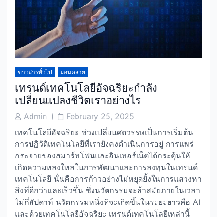
ข่าวสารทั่วไป
ผ่อนคลาย
เทรนด์เทคโนโลยีอัจฉริยะกำลัง
เปลี่ยนแปลงชีวิตเราอย่างไร
Post
Post
Admin
February 25, 2025
Author
Date
เทคโนโลยีอัจฉริยะ ช่วงเปลี่ยนศตวรรษเป็นการเริ่มต้น
การปฏิวัติเทคโนโลยีที่เรายังคงดำเนินการอยู่ การแพร่
กระจายของสมาร์ทโฟนและอินเทอร์เน็ตได้กระตุ้นให้
เกิดความหลงใหลในการพัฒนาและการลงทุนในเทรนด์
เทคโนโลยี นั่นคือการก้าวอย่างไม่หยุดยั้งในการแสวงหา
สิ่งที่ดีกว่าและเร็วขึ้น ซึ่งนวัตกรรมจะล้าสมัยภายในเวลา
ไม่กี่สัปดาห์ นวัตกรรมหนึ่งที่จะเกิดขึ้นในระยะยาวคือ AI
และด้วยเทคโนโลยีอัจฉริยะ เทรนด์เทคโนโลยีเหล่านี้