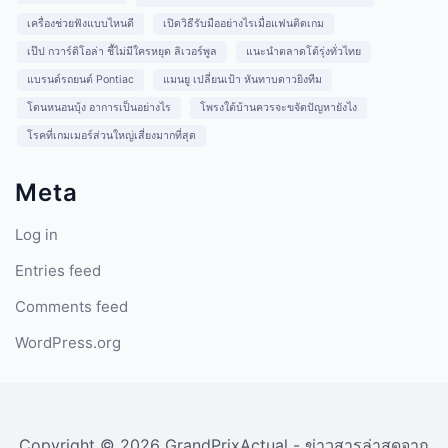
เครื่องช่วยฟังแบบไหนดี
เปิดวิธีรับมืออย่างไรเมื่อแฟนติดเกม
เป๊ป กวาร์ดิโอล่า ชี้ไม่มีใครหยุด ลิเวอร์พูล
แนะนำตลาดโต้รุ่งทั่วไทย
แบรนด์รถยนต์ Pontiac
แมนยู เปลี่ยนเป้า หันทาบดาวยิงทีม
โดนหนอนบุ้ง อาการเป็นอย่างไร
โพรงใต้บ้านควรจะขจัดปัญหายังไง
โรคที่เกมเมอร์ส่วนใหญ่เสี่ยงมากที่สุด
Meta
Log in
Entries feed
Comments feed
WordPress.org
Copyright © 2026 GrandPrixActual - ข่าวสารล่าสุดจาก