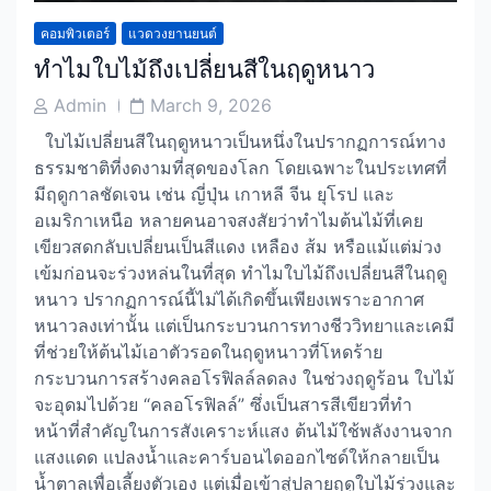
คอมพิวเตอร์
แวดวงยานยนต์
ทำไมใบไม้ถึงเปลี่ยนสีในฤดูหนาว
Post
Post
Admin
March 9, 2026
Author
Date
ใบไม้เปลี่ยนสีในฤดูหนาวเป็นหนึ่งในปรากฏการณ์ทาง
ธรรมชาติที่งดงามที่สุดของโลก โดยเฉพาะในประเทศที่
มีฤดูกาลชัดเจน เช่น ญี่ปุ่น เกาหลี จีน ยุโรป และ
อเมริกาเหนือ หลายคนอาจสงสัยว่าทำไมต้นไม้ที่เคย
เขียวสดกลับเปลี่ยนเป็นสีแดง เหลือง ส้ม หรือแม้แต่ม่วง
เข้มก่อนจะร่วงหล่นในที่สุด ทำไมใบไม้ถึงเปลี่ยนสีในฤดู
หนาว ปรากฏการณ์นี้ไม่ได้เกิดขึ้นเพียงเพราะอากาศ
หนาวลงเท่านั้น แต่เป็นกระบวนการทางชีววิทยาและเคมี
ที่ช่วยให้ต้นไม้เอาตัวรอดในฤดูหนาวที่โหดร้าย
กระบวนการสร้างคลอโรฟิลล์ลดลง ในช่วงฤดูร้อน ใบไม้
จะอุดมไปด้วย “คลอโรฟิลล์” ซึ่งเป็นสารสีเขียวที่ทำ
หน้าที่สำคัญในการสังเคราะห์แสง ต้นไม้ใช้พลังงานจาก
แสงแดด แปลงน้ำและคาร์บอนไดออกไซด์ให้กลายเป็น
น้ำตาลเพื่อเลี้ยงตัวเอง แต่เมื่อเข้าสู่ปลายฤดูใบไม้ร่วงและ