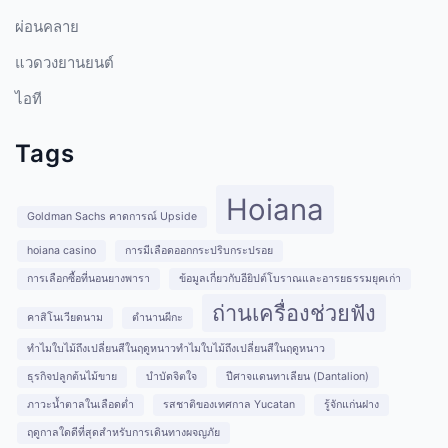
ผ่อนคลาย
แวดวงยานยนต์
ไอที
Tags
Hoiana
Goldman Sachs คาดการณ์ Upside
hoiana casino
การมีเลือดออกกระปริบกระปรอย
การเลือกซื้อที่นอนยางพารา
ข้อมูลเกี่ยวกับอียิปต์โบราณและอารยธรรมยุคเก่า
ถ่านเครื่องช่วยฟัง
คาสิโนเวียดนาม
ตำนานผีกะ
ทำไมใบไม้ถึงเปลี่ยนสีในฤดูหนาวทำไมใบไม้ถึงเปลี่ยนสีในฤดูหนาว
ธุรกิจปลูกต้นไม้ขาย
บำบัดจิตใจ
ปีศาจแดนทาเลียน (Dantalion)
ภาวะน้ำตาลในเลือดต่ำ
รสชาติของเทศกาล Yucatan
รู้จักแก่นฝาง
ฤดูกาลใดดีที่สุดสำหรับการเดินทางผจญภัย