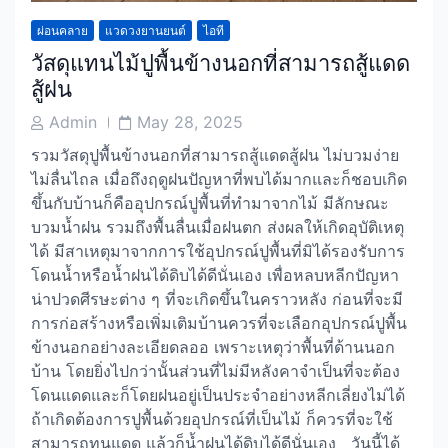
ผ่อนคลาย
แวดวงยานยนต์
ไอที
วัสดุแทนไม้ปูพื้นข้างนอกที่สามารถสู้แดด
สู้ฝน
Post
Post
Admin
May 28, 2025
Author
Date
รวมวัสดุปูพื้นข้างนอกที่สามารถสู้แดดสู้ฝน ไม่บวมง่าย
ไม่ลื่นไถล เมื่อถึงฤดูฝนปัญหาที่พบได้มากและก็ชอบเกิด
ขึ้นกับบ้านก็คืออุปกรณ์ปูพื้นที่ทำมาจากไม้ มีลักษณะ
บวมน้ำฝน รวมถึงพื้นลื่นเมื่อฝนตก ส่งผลให้เกิดอุบัติเหตุ
ได้ มีสาเหตุมาจากการใช้อุปกรณ์ปูพื้นที่มิได้รองรับการ
โดนน้ำหรือน้ำฝนได้ดิบได้ดีนั่นเอง เพื่อหลบหลีกปัญหา
น่าปวดศีรษะต่าง ๆ ที่จะเกิดขึ้นในคราวหลัง ก่อนที่จะมี
การก่อสร้างหรือเพิ่มเติมบ้านควรที่จะเลือกอุปกรณ์ปูพื้น
ข้างนอกอย่างละเอียดลออ เพราะเหตุว่าพื้นที่ด้านนอก
บ้าน โดยยิ่งไปกว่านั้นส่วนที่ไม่มีหลังคาจำเป็นที่จะต้อง
โดนแดดและก็โดยฝนอยู่เป็นประจำอย่างหลีกเลี่ยงไม่ได้
ถ้าเกิดต้องการปูพื้นด้วยอุปกรณ์ที่เป็นไม้ ก็ควรที่จะใช้
สามารถทนแดด แล้วก็น้ำฝนได้ดิบได้ดีนั่นเอง วันนี้ได้