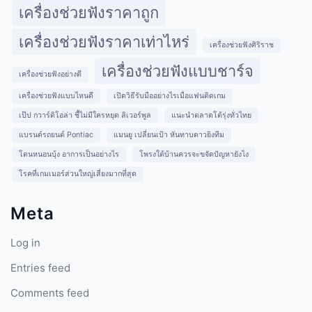
เครื่องช่วยฟังราคาถูก
เครื่องช่วยฟังราคาเท่าไหร่
เครื่องช่วยฟังศิริราช
เครื่องช่วยฟังแบบชาร์จ
เครื่องช่วยฟังอย่างดี
เครื่องช่วยฟังแบบไหนดี
เปิดวิธีรับมืออย่างไรเมื่อแฟนติดเกม
เป๊ป กวาร์ดิโอล่า ชี้ไม่มีใครหยุด ลิเวอร์พูล
แนะนำตลาดโต้รุ่งทั่วไทย
แบรนด์รถยนต์ Pontiac
แมนยู เปลี่ยนเป้า หันทาบดาวยิงทีม
โดนหนอนบุ้ง อาการเป็นอย่างไร
โพรงใต้บ้านควรจะขจัดปัญหายังไง
โรคที่เกมเมอร์ส่วนใหญ่เสี่ยงมากที่สุด
Meta
Log in
Entries feed
Comments feed