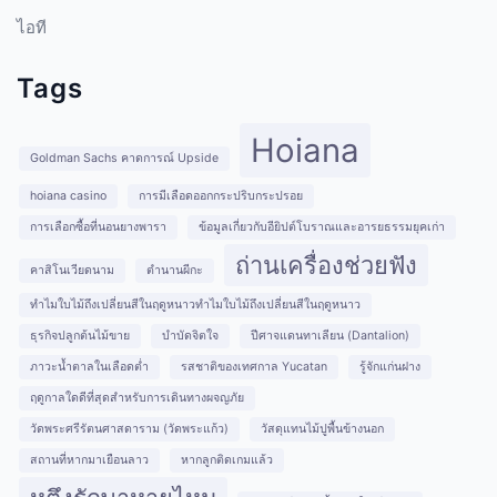
ไอที
Tags
Hoiana
Goldman Sachs คาดการณ์ Upside
hoiana casino
การมีเลือดออกกระปริบกระปรอย
การเลือกซื้อที่นอนยางพารา
ข้อมูลเกี่ยวกับอียิปต์โบราณและอารยธรรมยุคเก่า
ถ่านเครื่องช่วยฟัง
คาสิโนเวียดนาม
ตำนานผีกะ
ทำไมใบไม้ถึงเปลี่ยนสีในฤดูหนาวทำไมใบไม้ถึงเปลี่ยนสีในฤดูหนาว
ธุรกิจปลูกต้นไม้ขาย
บำบัดจิตใจ
ปีศาจแดนทาเลียน (Dantalion)
ภาวะน้ำตาลในเลือดต่ำ
รสชาติของเทศกาล Yucatan
รู้จักแก่นฝาง
ฤดูกาลใดดีที่สุดสำหรับการเดินทางผจญภัย
วัดพระศรีรัตนศาสดาราม (วัดพระแก้ว)
วัสดุแทนไม้ปูพื้นข้างนอก
สถานที่หากมาเยือนลาว
หากลูกติดเกมแล้ว