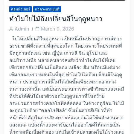
คอมพิวเตอร์
แวดวงยานยนต์
ทำไมใบไม้ถึงเปลี่ยนสีในฤดูหนาว
Post
Post
Admin
March 9, 2026
Author
Date
ใบไม้เปลี่ยนสีในฤดูหนาวเป็นหนึ่งในปรากฏการณ์ทาง
ธรรมชาติที่งดงามที่สุดของโลก โดยเฉพาะในประเทศที่
มีฤดูกาลชัดเจน เช่น ญี่ปุ่น เกาหลี จีน ยุโรป และ
อเมริกาเหนือ หลายคนอาจสงสัยว่าทำไมต้นไม้ที่เคย
เขียวสดกลับเปลี่ยนเป็นสีแดง เหลือง ส้ม หรือแม้แต่ม่วง
เข้มก่อนจะร่วงหล่นในที่สุด ทำไมใบไม้ถึงเปลี่ยนสีในฤดู
หนาว ปรากฏการณ์นี้ไม่ได้เกิดขึ้นเพียงเพราะอากาศ
หนาวลงเท่านั้น แต่เป็นกระบวนการทางชีววิทยาและเคมี
ที่ช่วยให้ต้นไม้เอาตัวรอดในฤดูหนาวที่โหดร้าย
กระบวนการสร้างคลอโรฟิลล์ลดลง ในช่วงฤดูร้อน ใบไม้
จะอุดมไปด้วย “คลอโรฟิลล์” ซึ่งเป็นสารสีเขียวที่ทำ
หน้าที่สำคัญในการสังเคราะห์แสง ต้นไม้ใช้พลังงานจาก
แสงแดด แปลงน้ำและคาร์บอนไดออกไซด์ให้กลายเป็น
น้ำตาลเพื่อเลี้ยงตัวเอง แต่เมื่อเข้าสู่ปลายฤดูใบไม้ร่วงและ