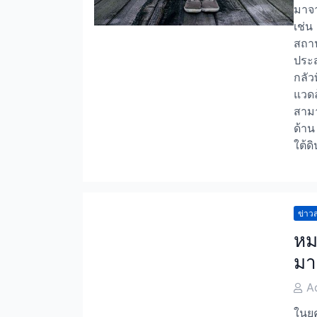
มาจา
เช่น 
สถาน
ประส
กลัว
แวดล
สามา
ด้าน
ใต้ด
ข่าวส
หม
มา
Post
A
Auth
ในยุ