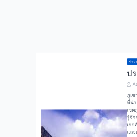
ข่าวส
ปร
Post
A
Auth
ภูเข
ที่น
เขตภ
รู้จ
เอกล
และเ