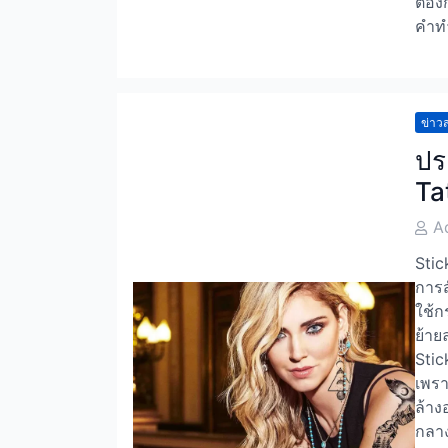
ต้อง
คำทำ
ข่าวส
ปร
Ta
Post
A
Auth
Stic
การส
ใช้ก
ย้าย
Stic
เพรา
ล้าง
กลาง