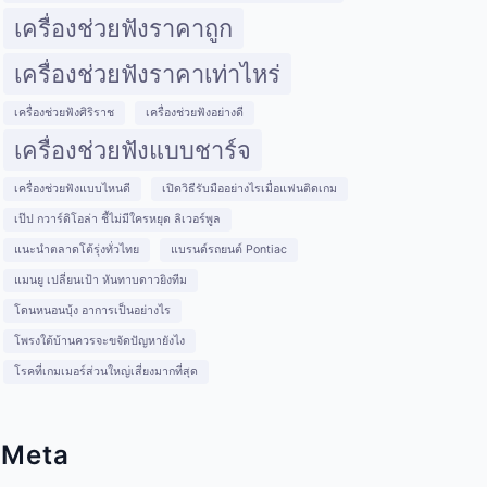
เครื่องช่วยฟังราคาถูก
เครื่องช่วยฟังราคาเท่าไหร่
เครื่องช่วยฟังศิริราช
เครื่องช่วยฟังอย่างดี
เครื่องช่วยฟังแบบชาร์จ
เครื่องช่วยฟังแบบไหนดี
เปิดวิธีรับมืออย่างไรเมื่อแฟนติดเกม
เป๊ป กวาร์ดิโอล่า ชี้ไม่มีใครหยุด ลิเวอร์พูล
แนะนำตลาดโต้รุ่งทั่วไทย
แบรนด์รถยนต์ Pontiac
แมนยู เปลี่ยนเป้า หันทาบดาวยิงทีม
โดนหนอนบุ้ง อาการเป็นอย่างไร
โพรงใต้บ้านควรจะขจัดปัญหายังไง
โรคที่เกมเมอร์ส่วนใหญ่เสี่ยงมากที่สุด
Meta