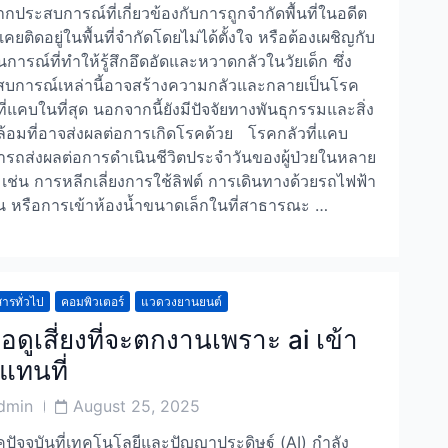
กประสบการณ์ที่เกี่ยวข้องกับการถูกจำกัดพื้นที่ในอดีต
เคยติดอยู่ในพื้นที่จำกัดโดยไม่ได้ตั้งใจ หรือต้องเผชิญกับ
การณ์ที่ทำให้รู้สึกอึดอัดและหวาดกลัวในวัยเด็ก ซึ่ง
บการณ์เหล่านี้อาจสร้างความกลัวและกลายเป็นโรค
ที่แคบในที่สุด นอกจากนี้ยังมีปัจจัยทางพันธุกรรมและสิ่ง
้อมที่อาจส่งผลต่อการเกิดโรคด้วย โรคกลัวที่แคบ
รถส่งผลต่อการดำเนินชีวิตประจำวันของผู้ป่วยในหลาย
 เช่น การหลีกเลี่ยงการใช้ลิฟต์ การเดินทางด้วยรถไฟฟ้า
ิน หรือการเข้าห้องน้ำขนาดเล็กในที่สาธารณะ …
ารทั่วไป
คอมพิวเตอร์
แวดวงยานยนต์
อดูเสี่ยงที่จะตกงานเพราะ ai เข้า
แทนที่
Post
dmin
August 25, 2025
or
Date
คปัจจุบันที่เทคโนโลยีและปัญญาประดิษฐ์ (AI) กำลัง