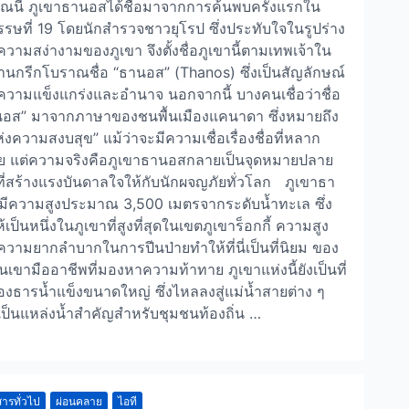
วณนี้ ภูเขาธานอสได้ชื่อมาจากการค้นพบครั้งแรกใน
รษที่ 19 โดยนักสำรวจชาวยุโรป ซึ่งประทับใจในรูปร่าง
วามสง่างามของภูเขา จึงตั้งชื่อภูเขานี้ตามเทพเจ้าใน
นกรีกโบราณชื่อ “ธานอส” (Thanos) ซึ่งเป็นสัญลักษณ์
วามแข็งแกร่งและอำนาจ นอกจากนี้ บางคนเชื่อว่าชื่อ
อส” มาจากภาษาของชนพื้นเมืองแคนาดา ซึ่งหมายถึง
แห่งความสงบสุข” แม้ว่าจะมีความเชื่อเรื่องชื่อที่หลาก
 แต่ความจริงคือภูเขาธานอสกลายเป็นจุดหมายปลาย
ี่สร้างแรงบันดาลใจให้กับนักผจญภัยทั่วโลก ภูเขาธา
ีความสูงประมาณ 3,500 เมตรจากระดับน้ำทะเล ซึ่ง
้เป็นหนึ่งในภูเขาที่สูงที่สุดในเขตภูเขาร็อกกี้ ความสูง
วามยากลำบากในการปีนป่ายทำให้ที่นี่เป็นที่นิยม ของ
ีนเขามืออาชีพที่มองหาความท้าทาย ภูเขาแห่งนี้ยังเป็นที่
ของธารน้ำแข็งขนาดใหญ่ ซึ่งไหลลงสู่แม่น้ำสายต่าง ๆ
ป็นแหล่งน้ำสำคัญสำหรับชุมชนท้องถิ่น …
ารทั่วไป
ผ่อนคลาย
ไอที