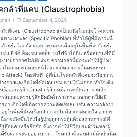
คกลัวที่แคบ (Claustrophobia)
Post
dmin
September 4, 2025
or
Date
ลัวที่แคบ (Claustrophobia)เป็นหนึ่งในกลุ่มโรคความ
เฉพาะเจาะจง (Specific Phobias) ที่ทำให้ผู้ที่มีภาวะนี้
กกลัวหรือวิตกกังวลอย่างรุนแรงเมื่ออยู่ในพื้นที่จำกัดหรือ
เช่น ลิฟต์ ห้องขนาดเล็ก รถไฟฟ้าใต้ดิน หรือสถานที่ที่มี
ะบายอากาศไม่เพียงพอ ความกลัวนี้มักจะทำให้ผู้ป่วย
ึกว่าไม่สามารถหลบหนีได้และเกิดอาการตื่นตระหนก
ic Attack) โดยทันที ผู้ที่เป็นโรคกลัวที่แคบจะมีอาการ
่างกายและจิตใจที่ชัดเจน เช่น หายใจไม่ออก หัวใจเต้น
เหงื่อออก รู้สึกเวียนหัว รู้สึกเหมือนจะเป็นลม รวมถึง
รสั่นและความรู้สึกอึดอัดในร่างกาย นอกจากนี้ยังมี
รทางจิตใจที่เกิดจากความคิดเชิงลบ เช่น ความกลัวว่า
ดอยู่ในพื้นที่นั้นหรือกลัวว่าจะไม่มีอากาศหายใจ อาการ
นี้อาจเกิดขึ้นได้เมื่อผู้ป่วยถูกกระตุ้นด้วยสถานการณ์ที่
้รู้สึกแคบหรืออึดอัด ซึ่งอาจทำให้ชีวิตประจำวันของผู้
ได้รับผลกระทบอย่างมาก โรคกลัวที่แคบมักมีต้นกำเนิด