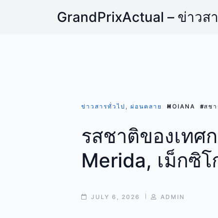
Skip
GrandPrixActual – ข่าวส
to
content
ข่าวสารทั่วไป
,
ผ่อนคลาย
HOIANA
รสชา
รสชาติของเทศก
Merida, เม็กซิโ
POST
POST
JULY 6, 2026
ADMIN
DATE
AUTHOR