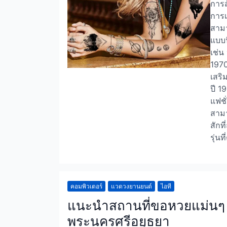
การส
การเ
สามา
แบบน
เช่น
1970
เสริ
ปี 1
แฟชั
สามา
สักท
รุ่น
คอมพิวเตอร์
แวดวงยานยนต์
ไอที
แนะนำสถานที่ขอหวยแม่นๆ ว
พระนครศรีอยุธยา