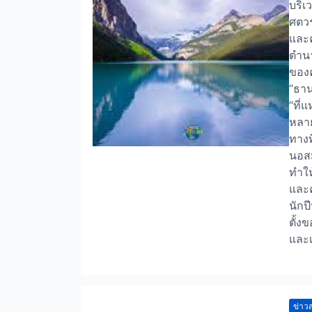
บริเ
ศตวร
และค
ตำนา
ของค
“ธาน
“ที่
หลาย
ทางท
นอสม
ทำให
และค
นักป
ตั้ง
และเ
ข่าวส