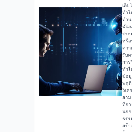
เติบ
ทำให
ทำนา
พัฒน
ประ
หรือ
ความ
รับ
การว
ทำได
ข้อม
พฤติ
วิเค
สามา
ที่อ
นอก
ธรรม
สร้า