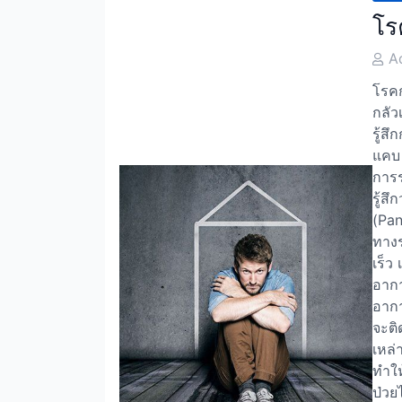
โร
Post
A
Auth
โรคก
กลัว
รู้สึ
แคบ 
การร
รู้ส
(Pan
ทางร
เร็ว 
อากา
อากา
จะติ
เหล่า
ทำให
ป่วย