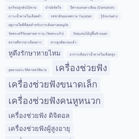
ธุรกิจปลูกต้นไม้ขาย
บำบัดจิตใจ
ปีศาจแดนทาเลียน (Dantalion)
ภาวะน้ำตาลในเลือดต่ำ
รสชาติของเทศกาล Yucatan
รู้จักแก่นฝาง
ฤดูกาลใดดีที่สุดสำหรับการเดินทางผจญภัย
วัดพระศรีรัตนศาสดาราม (วัดพระแก้ว)
วัสดุแทนไม้ปูพื้นข้างนอก
สถานที่หากมาเยือนลาว
หากลูกติดเกมแล้ว
หูตึงรักษาหายไหม
อาการเตือนว่าน้ำตาลในเลือดสูง
เครื่องช่วยฟัง
อุทยานประวัติศาสตร์พิมาย
เครื่องช่วยฟังขนาดเล็ก
เครื่องช่วยฟังคนหูหนวก
เครื่องช่วยฟัง ดิจิตอล
เครื่องช่วยฟังผู้สูงอายุ