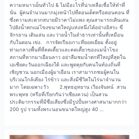
ความหนาวเย็นทั่วไป & ไม่มีอะไรที่น่าเหลือเชื่อให้ทำที่
นั่น ผู้คนจำนวนมากมุ่งหน้าไปที่ดอนเด็ตหรือดอนคอน ที่
ซึ่งความสะดวกสบายมีราคาไม่แพง คุณสามารถเดินเล่น
ไปยังน้ำตกแม่โขงขนาดใหญ่แห่งหนึ่งได้อย่างอิสระ ขี่
จักรยาน เดินเล่น และว่ายน้ำในลำธารเท่านั้นที่เหมือน
กับในดอน เข่ง. การจัดเรียงเกาะที่ยอดเยี่ยม ตั้งอยู่
ท่ามกลางพื้นที่ที่คดเคี้ยวและคดเคี้ยวของแม่น้ำโขง
สถานที่หากมาเยือนลาว อย่าลืมชมน้ำตกที่ใหญ่ที่สุดใน
เอเชียตะวันออกเฉียงใต้ และพูดคุยกับคนในท้องถิ่นที่
เชิญชวน นอกเมืองผู้มาเยือน เราสามารถชมผู้คนใน
บริเวณใกล้เคียง ไร่ข้าว และสิ่งมีชีวิตในไร่นาจำนวน
มาก โดยเฉพาะวัว 2.พุทธอุทยาน เวียงจันทน์ สวน
พระพุทธ (หรือที่เรียกกันว่าเชียงควน) เป็นสวน
ประติมากรรมที่มีชื่อเสียงซึ่งมีรูปปั้นทางศาสนามากกว่า
200 รูป รวมทั้งพระนอนขนาดใหญ่สูง 40 …