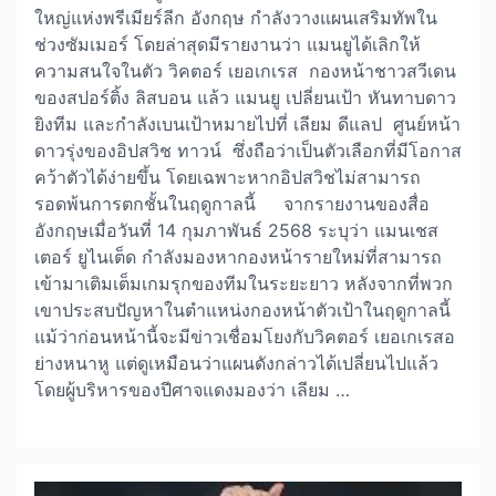
ใหญ่แห่งพรีเมียร์ลีก อังกฤษ กำลังวางแผนเสริมทัพใน
ช่วงซัมเมอร์ โดยล่าสุดมีรายงานว่า แมนยูได้เลิกให้
ความสนใจในตัว วิคตอร์ เยอเกเรส กองหน้าชาวสวีเดน
ของสปอร์ติ้ง ลิสบอน แล้ว แมนยู เปลี่ยนเป้า หันทาบดาว
ยิงทีม และกำลังเบนเป้าหมายไปที่ เลียม ดีแลป ศูนย์หน้า
ดาวรุ่งของอิปสวิช ทาวน์ ซึ่งถือว่าเป็นตัวเลือกที่มีโอกาส
คว้าตัวได้ง่ายขึ้น โดยเฉพาะหากอิปสวิชไม่สามารถ
รอดพ้นการตกชั้นในฤดูกาลนี้ จากรายงานของสื่อ
อังกฤษเมื่อวันที่ 14 กุมภาพันธ์ 2568 ระบุว่า แมนเชส
เตอร์ ยูไนเต็ด กำลังมองหากองหน้ารายใหม่ที่สามารถ
เข้ามาเติมเต็มเกมรุกของทีมในระยะยาว หลังจากที่พวก
เขาประสบปัญหาในตำแหน่งกองหน้าตัวเป้าในฤดูกาลนี้
แม้ว่าก่อนหน้านี้จะมีข่าวเชื่อมโยงกับวิคตอร์ เยอเกเรสอ
ย่างหนาหู แต่ดูเหมือนว่าแผนดังกล่าวได้เปลี่ยนไปแล้ว
โดยผู้บริหารของปีศาจแดงมองว่า เลียม …