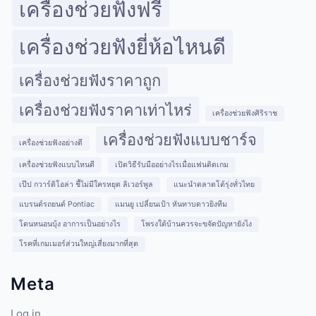
เครื่องช่วยฟังฟรี
เครื่องช่วยฟังยี่ห้อไหนดี
เครื่องช่วยฟังราคาถูก
เครื่องช่วยฟังราคาเท่าไหร่
เครื่องช่วยฟังศิริราช
เครื่องช่วยฟังแบบชาร์จ
เครื่องช่วยฟังอย่างดี
เครื่องช่วยฟังแบบไหนดี
เปิดวิธีรับมืออย่างไรเมื่อแฟนติดเกม
เป๊ป กวาร์ดิโอล่า ชี้ไม่มีใครหยุด ลิเวอร์พูล
แนะนำตลาดโต้รุ่งทั่วไทย
แบรนด์รถยนต์ Pontiac
แมนยู เปลี่ยนเป้า หันทาบดาวยิงทีม
โดนหนอนบุ้ง อาการเป็นอย่างไร
โพรงใต้บ้านควรจะขจัดปัญหายังไง
โรคที่เกมเมอร์ส่วนใหญ่เสี่ยงมากที่สุด
Meta
Log in