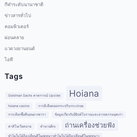
กีฬาระดับนานาชาติ
ข่าวสารทั่วไป
คอมพิวเตอร์
ผ่อนคลาย
แวดวงยานยนต์
ไอที
Tags
Hoiana
Goldman Sachs คาดการณ์ Upside
hoiana casino
การมีเลือดออกกระปริบกระปรอย
การเลือกซื้อที่นอนยางพารา
ข้อมูลเกี่ยวกับอียิปต์โบราณและอารยธรรมยุคเก่า
ถ่านเครื่องช่วยฟัง
คาสิโนเวียดนาม
ตำนานผีกะ
ทำไมใบไม้ถึงเปลี่ยนสีในฤดูหนาวทำไมใบไม้ถึงเปลี่ยนสีในฤดูหนาว