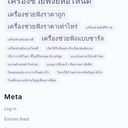
เครื่องช่วยฟังยี่ห้อไหนดี
เครื่องช่วยฟังราคาถูก
เครื่องช่วยฟังราคาเท่าไหร่
เครื่องช่วยฟังศิริราช
เครื่องช่วยฟังแบบชาร์จ
เครื่องช่วยฟังอย่างดี
เครื่องช่วยฟังแบบไหนดี
เปิดวิธีรับมืออย่างไรเมื่อแฟนติดเกม
เป๊ป กวาร์ดิโอล่า ชี้ไม่มีใครหยุด ลิเวอร์พูล
แนะนำตลาดโต้รุ่งทั่วไทย
แบรนด์รถยนต์ Pontiac
แมนยู เปลี่ยนเป้า หันทาบดาวยิงทีม
โดนหนอนบุ้ง อาการเป็นอย่างไร
โพรงใต้บ้านควรจะขจัดปัญหายังไง
โรคที่เกมเมอร์ส่วนใหญ่เสี่ยงมากที่สุด
Meta
Log in
Entries feed