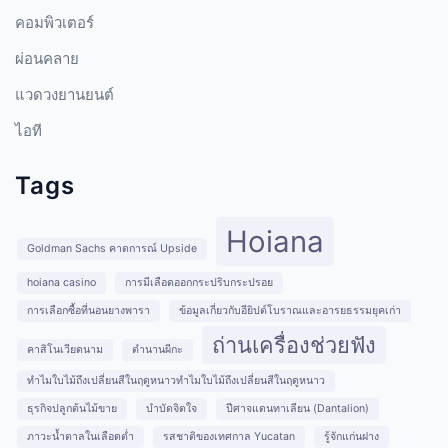
คอมพิวเตอร์
ผ่อนคลาย
แวดวงยานยนต์
ไอที
Tags
Hoiana
Goldman Sachs คาดการณ์ Upside
hoiana casino
การมีเลือดออกกระปริบกระปรอย
การเลือกซื้อที่นอนยางพารา
ข้อมูลเกี่ยวกับอียิปต์โบราณและอารยธรรมยุคเก่า
ถ่านเครื่องช่วยฟัง
คาสิโนเวียดนาม
ตำนานผีกะ
ทำไมใบไม้ถึงเปลี่ยนสีในฤดูหนาวทำไมใบไม้ถึงเปลี่ยนสีในฤดูหนาว
ธุรกิจปลูกต้นไม้ขาย
บำบัดจิตใจ
ปีศาจแดนทาเลียน (Dantalion)
ภาวะน้ำตาลในเลือดต่ำ
รสชาติของเทศกาล Yucatan
รู้จักแก่นฝาง