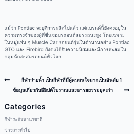
แม้ว่า
Pontiac
จะยุติการผลิตไปแล้ว แต่แบรนด์นี้ยังคงอยู่ใน
ความทรงจำของผู้ที่ชื่นชอบรถยนต์สมรรถนะสูง โดยเฉพาะ
ในหมู่แฟน ๆ
Muscle Car
รถยนต์รุ่นในตำนานอย่าง
Pontiac
GTO
และ
Firebird
ยังคงได้รับความนิยมและมีการสะสมใน
กลุ่มนักสะสมรถยนต์ทั่วโลก
Post
Previous
กีฬาว่ายน้ำ เป็นกีฬาที่มีผู้คนสนใจมากเป็นอันดับ 1
navigation
Post
N
ข้อมูลเกี่ยวกับอียิปต์โบราณและอารยธรรมยุคเก่า
P
Categories
กีฬาระดับนานาชาติ
ข่าวสารทั่วไป