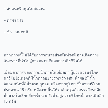
– สับสนหรือพูดไม่ชัดเจน
– ตาพร่ามัว
– ชัก
หมดสติ
หากภาวะนี้ไม่ได้รับการรักษาอย่างทันท่วงที อาจเกิดภาวะ
อันตรายที่นำไปสู่การหมดสติและการเสียชีวิตได้
เมื่อมีอาการของภาวะน้ำตาลในเลือดต่ำ ผู้ป่วยควรบริโภค
คาร์โบไฮเดรตที่มีน้ำตาลอย่างรวดเร็ว เช่น น้ำผลไม้ น้ำ
อัดลมชนิดที่มีน้ำตาล ลูกอม หรือเจลกลูโคส ซึ่งควรบริโภค
ประมาณ 15 กรัม หลังจากนั้นให้รอสักครู่แล้วตรวจวัดระดับ
น้ำตาลในเลือดอีกครั้ง หากยังต่ำอยู่ควรบริโภคน้ำตาลเพิ่มอีก
15 กรัม