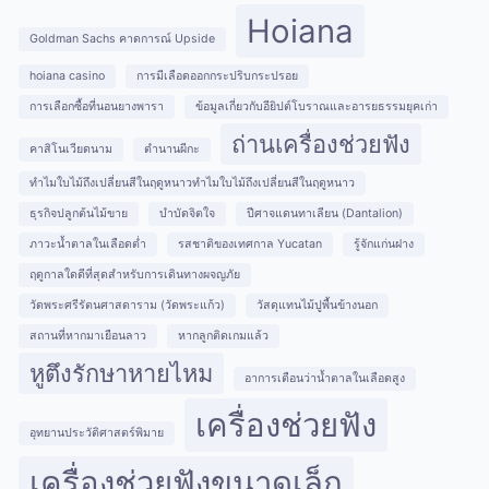
Hoiana
Goldman Sachs คาดการณ์ Upside
hoiana casino
การมีเลือดออกกระปริบกระปรอย
การเลือกซื้อที่นอนยางพารา
ข้อมูลเกี่ยวกับอียิปต์โบราณและอารยธรรมยุคเก่า
ถ่านเครื่องช่วยฟัง
คาสิโนเวียดนาม
ตำนานผีกะ
ทำไมใบไม้ถึงเปลี่ยนสีในฤดูหนาวทำไมใบไม้ถึงเปลี่ยนสีในฤดูหนาว
ธุรกิจปลูกต้นไม้ขาย
บำบัดจิตใจ
ปีศาจแดนทาเลียน (Dantalion)
ภาวะน้ำตาลในเลือดต่ำ
รสชาติของเทศกาล Yucatan
รู้จักแก่นฝาง
ฤดูกาลใดดีที่สุดสำหรับการเดินทางผจญภัย
วัดพระศรีรัตนศาสดาราม (วัดพระแก้ว)
วัสดุแทนไม้ปูพื้นข้างนอก
สถานที่หากมาเยือนลาว
หากลูกติดเกมแล้ว
หูตึงรักษาหายไหม
อาการเตือนว่าน้ำตาลในเลือดสูง
เครื่องช่วยฟัง
อุทยานประวัติศาสตร์พิมาย
เครื่องช่วยฟังขนาดเล็ก