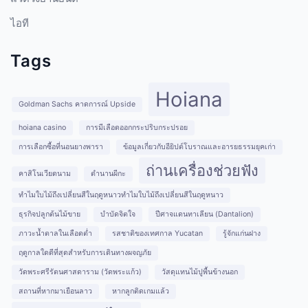
ไอที
Tags
Hoiana
Goldman Sachs คาดการณ์ Upside
hoiana casino
การมีเลือดออกกระปริบกระปรอย
การเลือกซื้อที่นอนยางพารา
ข้อมูลเกี่ยวกับอียิปต์โบราณและอารยธรรมยุคเก่า
ถ่านเครื่องช่วยฟัง
คาสิโนเวียดนาม
ตำนานผีกะ
ทำไมใบไม้ถึงเปลี่ยนสีในฤดูหนาวทำไมใบไม้ถึงเปลี่ยนสีในฤดูหนาว
ธุรกิจปลูกต้นไม้ขาย
บำบัดจิตใจ
ปีศาจแดนทาเลียน (Dantalion)
ภาวะน้ำตาลในเลือดต่ำ
รสชาติของเทศกาล Yucatan
รู้จักแก่นฝาง
ฤดูกาลใดดีที่สุดสำหรับการเดินทางผจญภัย
วัดพระศรีรัตนศาสดาราม (วัดพระแก้ว)
วัสดุแทนไม้ปูพื้นข้างนอก
สถานที่หากมาเยือนลาว
หากลูกติดเกมแล้ว