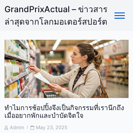
Skip
GrandPrixActual – ข่าวสาร
to
content
ล่าสุดจากโลกมอเตอร์สปอร์ต
ทำไมการช้อปปิ้งจึงเป็นกิจกรรมที่เรานึกถึง
เมื่ออยากพักและบำบัดจิตใจ
Post
Post
Admin
May 23, 2025
Author
Date