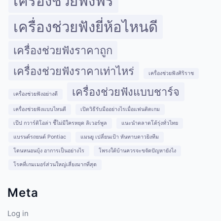
เครื่องช่วยฟังฟรี
เครื่องช่วยฟังยี่ห้อไหนดี
เครื่องช่วยฟังราคาถูก
เครื่องช่วยฟังราคาเท่าไหร่
เครื่องช่วยฟังศิริราช
เครื่องช่วยฟังแบบชาร์จ
เครื่องช่วยฟังอย่างดี
เครื่องช่วยฟังแบบไหนดี
เปิดวิธีรับมืออย่างไรเมื่อแฟนติดเกม
เป๊ป กวาร์ดิโอล่า ชี้ไม่มีใครหยุด ลิเวอร์พูล
แนะนำตลาดโต้รุ่งทั่วไทย
แบรนด์รถยนต์ Pontiac
แมนยู เปลี่ยนเป้า หันทาบดาวยิงทีม
โดนหนอนบุ้ง อาการเป็นอย่างไร
โพรงใต้บ้านควรจะขจัดปัญหายังไง
โรคที่เกมเมอร์ส่วนใหญ่เสี่ยงมากที่สุด
Meta
Log in