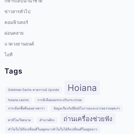
กีฬาระดับนานาชาติ
ข่าวสารทั่วไป
คอมพิวเตอร์
ผ่อนคลาย
แวดวงยานยนต์
ไอที
Tags
Hoiana
Goldman Sachs คาดการณ์ Upside
hoiana casino
การมีเลือดออกกระปริบกระปรอย
การเลือกซื้อที่นอนยางพารา
ข้อมูลเกี่ยวกับอียิปต์โบราณและอารยธรรมยุคเก่า
ถ่านเครื่องช่วยฟัง
คาสิโนเวียดนาม
ตำนานผีกะ
ทำไมใบไม้ถึงเปลี่ยนสีในฤดูหนาวทำไมใบไม้ถึงเปลี่ยนสีในฤดูหนาว