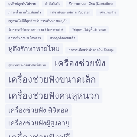
ธุรกิจปลูกต้นไม้ขาย
บำบัดจิตใจ
ปีศาจแดนทาเลียน (Dantalion)
ภาวะน้ำตาลในเลือดต่ำ
รสชาติของเทศกาล Yucatan
รู้จักแก่นฝาง
ฤดูกาลใดดีที่สุดสำหรับการเดินทางผจญภัย
วัดพระศรีรัตนศาสดาราม (วัดพระแก้ว)
วัสดุแทนไม้ปูพื้นข้างนอก
สถานที่หากมาเยือนลาว
หากลูกติดเกมแล้ว
หูตึงรักษาหายไหม
อาการเตือนว่าน้ำตาลในเลือดสูง
เครื่องช่วยฟัง
อุทยานประวัติศาสตร์พิมาย
เครื่องช่วยฟังขนาดเล็ก
เครื่องช่วยฟังคนหูหนวก
เครื่องช่วยฟัง ดิจิตอล
เครื่องช่วยฟังผู้สูงอายุ